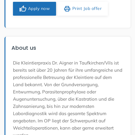
thumb_up
print
Apply now
Print Job offer
About us
Die Kleintierpraxis Dr. Aigner in Taufkirchen/Vils ist
bereits seit über 20 Jahren für ihre umfangreiche und
professionelle Betreuung der Kleintiere auf dem
Land bekannt. Von der Grundversorgung,
Entwurmung, Parasitenprophylaxe oder
Augenuntersuchung, über die Kastration und die
Zahnsanierung, bis hin zur modernsten
Labordiagnostik wird das gesamte Spektrum
angeboten. Im OP liegt der Schwerpunkt auf
Weichteiloperationen, kann aber gerne erweitert