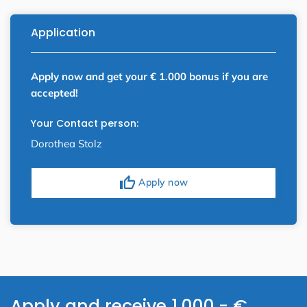
Application
Apply now and get your € 1.000 bonus if you are
accepted!
Your Contact person:
Dorothea Stolz
thumb_up
Apply now
Apply and receive 1,000.- €