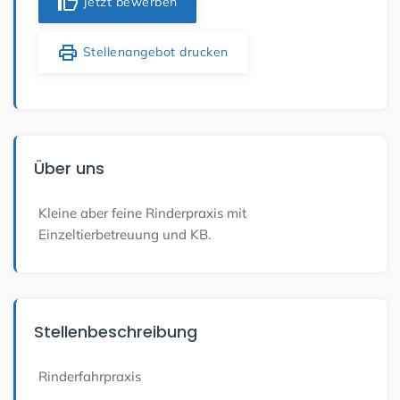
thumb_up
Jetzt bewerben
print
Stellenangebot drucken
Über uns
Kleine aber feine Rinderpraxis mit
Einzeltierbetreuung und KB.
Stellenbeschreibung
Rinderfahrpraxis