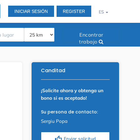
INICIAR SESIÓN
REGISTER
ES
Encontrar
trabajo
Canditad
¡Solicite ahora y obtenga un
bono si es aceptado!
Su persona de contacto:
Sergiu Popa
thumb_up
Enviar solicitud