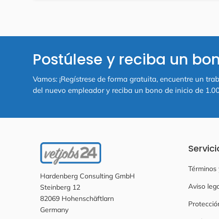
Postúlese y reciba un bon
Vamos: ¡Regístrese de forma gratuita, encuentre un trab
del nuevo empleador y reciba un bono de inicio de 1.00
Servici
Términos 
Hardenberg Consulting GmbH
Aviso lega
Steinberg 12
82069 Hohenschäftlarn
Protecció
Germany