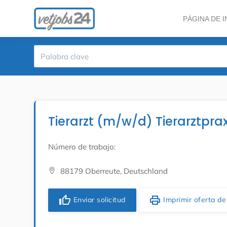
PÁGINA DE I
Tierarzt (m/w/d) Tierarztpra
Número de trabajo:
88179 Oberreute, Deutschland
thumb_up
print
Enviar solicitud
Imprimir oferta de