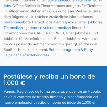
mehr Informationen unter:
Stellenangebote Veterinärmedizin
Jobs
. Offene Stellen in Tierarztpraxen und Jobs für Tierärzte
im Allgemeinen stehen im Fokus auf dieser Webseite. Unter
dem folgenden Link stehen zusätzliche Informationen:
Stellenangebote Tierarzt Jobs Tierarztpraxis
. Unter
Jobbörse
Tiermedizin - Jobmesse Veterinärmedizin
finden Sie
Informationen zur CAREER CORNER, einer Jobmesse und
Jobbörse für Veterinärmedizin. Bei der Jobbörse wird auch
für das passende Rahmenprogramm gesorgt, so dass der
Spaß nicht zu kurz kommt:
Rahmenprogramm & Party
Leipziger Tierärztekongress
.
Postúlese y reciba un bono de
1.000 €
Vamos: ¡Regístrese de forma gratuita, encuentre un trabajo,
envíe el contrato de trabajo firmado y la confirmación del
nuevo empleador y reciba un bono de inicio de 1.000 €!