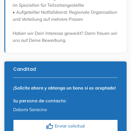
im Speziellen für Teilzeitangestellte
• Aufgeteilter Notfalldienst: Regionale Organisation
und Verteilung auf mehrere Praxen
Haben wir Dein Interesse geweckt? Dann freuen wir
uns auf Deine Bewerbung.
Canditad
¡Solicite ahora y obtenga un bono si es aceptado!
Su persona de contacto:
Debora Saracino
thumb_up
Enviar solicitud