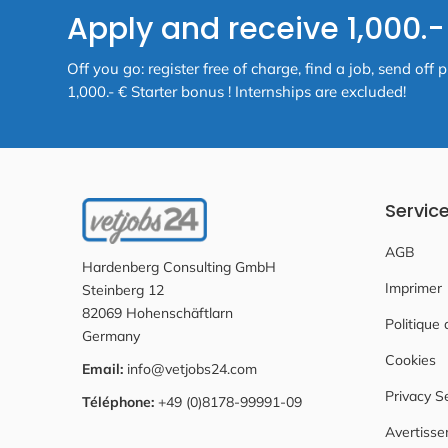
Apply and receive 1,000.
Off you go: register free of charge, find a job, send o
1,000.- € Starter bonus ! Internships are excluded!
Servic
AGB
Hardenberg Consulting GmbH
Imprimer
Steinberg 12
82069 Hohenschäftlarn
Politique 
Germany
Cookies
Email:
info@vetjobs24.com
Privacy S
Téléphone:
+49 (0)8178-99991-09
Avertiss