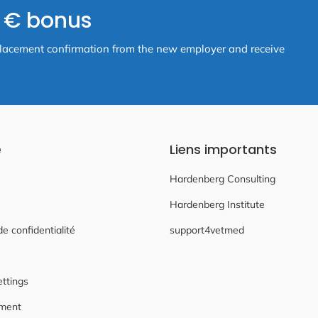
- € bonus
ff placement confirmation from the new employer and receive
e
Liens importants
Hardenberg Consulting
Hardenberg Institute
de confidentialité
support4vetmed
ettings
ement