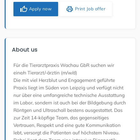
thumb_up
print
Apply now
Print Job offer
About us
Für die Tierarztpraxis Wachau GbR suchen wir
eine/n Tierarzt/-ärztin (m/w/d)
Die mit viel Herzblut und Engagement geführte
Praxis liegt im Süden von Leipzig und verfügt nicht
nur über eine umfangreiche technische Ausstattung
im Labor, sondern ist auch bei der Bildgebung durch
Röntgen und Ultraschall bestens ausgestattet. Das
zur Zeit 14-köpfige Team, das gegenseitiges
Vertrauen, Respekt und eine gute Kommunikation
lebt, versorgt die Patienten auf höchstem Niveau.