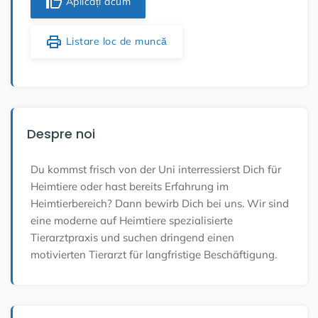
thumb_up
Aplicați acum
print
Listare loc de muncă
Despre noi
Du kommst frisch von der Uni interressierst Dich für
Heimtiere oder hast bereits Erfahrung im
Heimtierbereich? Dann bewirb Dich bei uns. Wir sind
eine moderne auf Heimtiere spezialisierte
Tierarztpraxis und suchen dringend einen
motivierten Tierarzt für langfristige Beschäftigung.