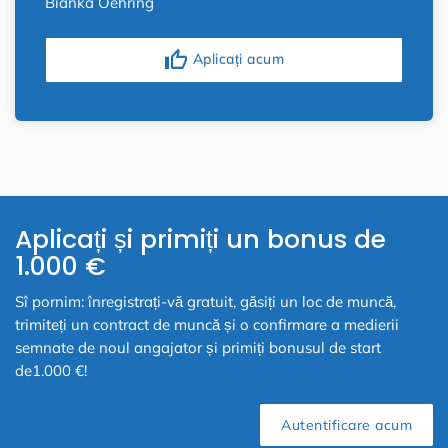
Bianka Oehring
thumb_up
Aplicați acum
Aplicați și primiți un bonus de
1.000 €
Sî pornim: înregistrați-vă gratuit, găsiți un loc de muncă,
trimiteți un contract de muncă și o confirmare a medierii
semnate de noul angajator și primiți bonusul de start
de1.000 €!
Autentificare acum