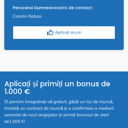
Persoana Dumneavoastră de contact:
Carolin Robaa
thumb_up
Aplicați acum
Aplicați și primiți un bonus de
1.000 €
Sî pornim: înregistrați-vă gratuit, găsiți un loc de muncă,
trimiteți un contract de muncă și o confirmare a medierii
semnate de noul angajator și primiți bonusul de start
de1.000 €!