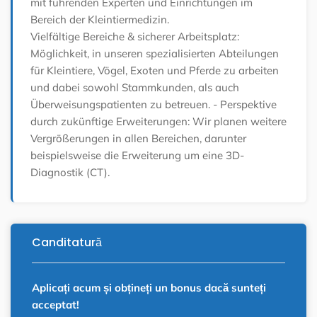
mit führenden Experten und Einrichtungen im
Bereich der Kleintiermedizin.
Vielfältige Bereiche & sicherer Arbeitsplatz:
Möglichkeit, in unseren spezialisierten Abteilungen
für Kleintiere, Vögel, Exoten und Pferde zu arbeiten
und dabei sowohl Stammkunden, als auch
Überweisungspatienten zu betreuen.
- Perspektive
durch zukünftige Erweiterungen: Wir planen weitere
Vergrößerungen in allen Bereichen, darunter
beispielsweise die Erweiterung um eine 3D-
Diagnostik (CT).
Canditatură
Aplicați acum și obțineți un bonus dacă sunteți
acceptat!