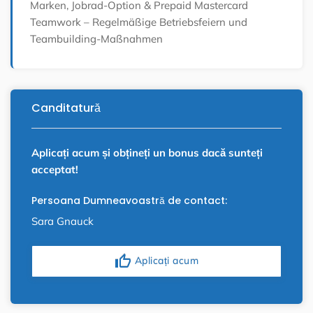
Marken, Jobrad-Option & Prepaid Mastercard
Teamwork – Regelmäßige Betriebsfeiern und
Teambuilding-Maßnahmen
Canditatură
Aplicați acum și obțineți un bonus dacă sunteți
acceptat!
Persoana Dumneavoastră de contact:
Sara Gnauck
thumb_up
Aplicați acum