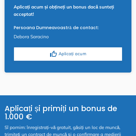
Aplicați acum și obțineți un bonus dacă sunteți
acceptat!
Persoana Dumneavoastră de contact:
Debora Saracino
thumb_up
Aplicați acum
Aplicați și primiți un bonus de
1.000 €
Sî pornim: înregistrați-vă gratuit, găsiți un loc de muncă,
trimiteți un contract de muncă și o confirmare a medierii