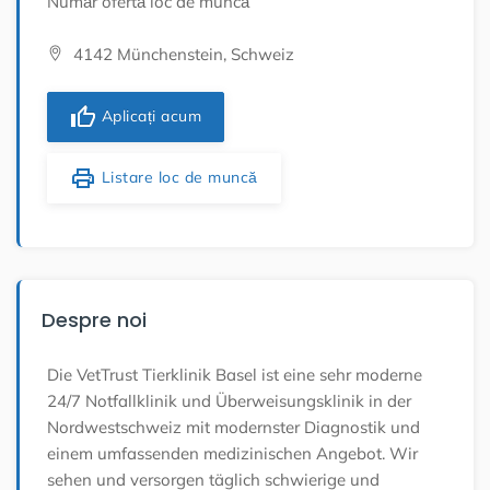
Număr ofertă loc de muncă
4142 Münchenstein, Schweiz
thumb_up
Aplicați acum
print
Listare loc de muncă
Despre noi
Die VetTrust Tierklinik Basel ist eine sehr moderne
24/7 Notfallklinik und Überweisungsklinik in der
Nordwestschweiz mit modernster Diagnostik und
einem umfassenden medizinischen Angebot. Wir
sehen und versorgen täglich schwierige und