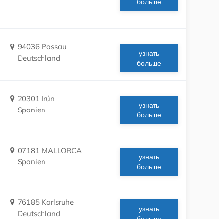
больше
94036 Passau
узнать
Deutschland
больше
20301 Irún
узнать
Spanien
больше
07181 MALLORCA
узнать
Spanien
больше
76185 Karlsruhe
узнать
Deutschland
больше