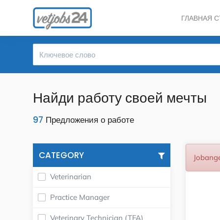
ГЛАВНАЯ 
Найди работу своей мечты
97
Предложения о работе
CATEGORY
Jobange
Veterinarian
Practice Manager
Veterinary Technician (TFA)