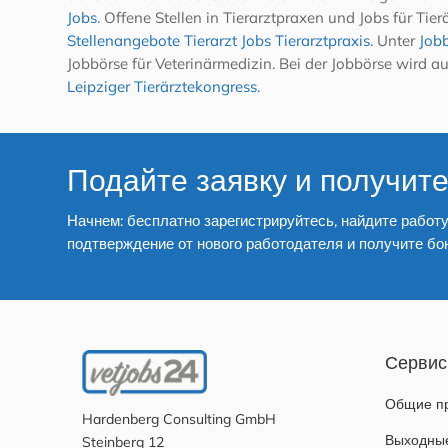
Jobs
. Offene Stellen in Tierarztpraxen und Jobs für Ti
Stellenangebote Tierarzt Jobs Tierarztpraxis
. Unter
Jobb
Jobbörse für Veterinärmedizin. Bei der Jobbörse wird
Leipziger Tierärztekongress
.
Подайте заявку и получите
Начнем: бесплатно зарегистрируйтесь, найдите работу
подтверждение от нового работодателя и получите бо
Сервис
Общие пр
Hardenberg Consulting GmbH
Выходны
Steinberg 12