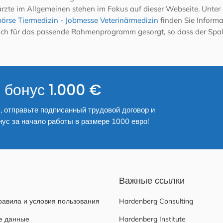
erärzte im Allgemeinen stehen im Fokus auf dieser Webseite. Unte
örse Tiermedizin - Jobmesse Veterinärmedizin
finden Sie Inform
 auch für das passende Rahmenprogramm gesorgt, so dass der Spa
 бонус 1.000 €
, отправьте подписанный трудовой договор и
нус за начало работы в размере 1000 евро!
Важные ссылки
авила и условия пользования
Hardenberg Consulting
е данные
Hardenberg Institute