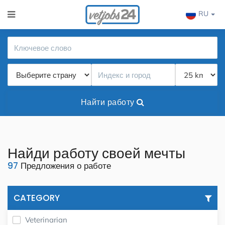
RU
Найти работу
Найди работу своей мечты
97
Предложения о работе
CATEGORY
Veterinarian