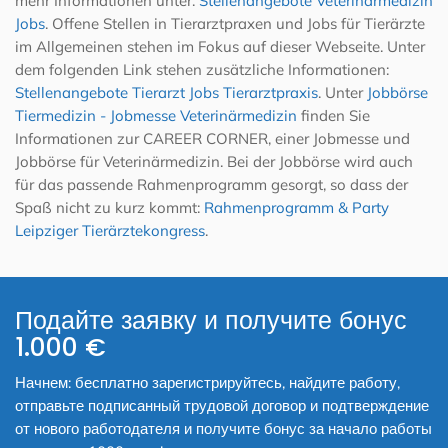
mehr Informationen unter:
Stellenangebote Veterinärmedizin
Jobs
. Offene Stellen in Tierarztpraxen und Jobs für Tierärzte
im Allgemeinen stehen im Fokus auf dieser Webseite. Unter
dem folgenden Link stehen zusätzliche Informationen:
Stellenangebote Tierarzt Jobs Tierarztpraxis
. Unter
Jobbörse
Tiermedizin - Jobmesse Veterinärmedizin
finden Sie
Informationen zur CAREER CORNER, einer Jobmesse und
Jobbörse für Veterinärmedizin. Bei der Jobbörse wird auch
für das passende Rahmenprogramm gesorgt, so dass der
Spaß nicht zu kurz kommt:
Rahmenprogramm & Party
Leipziger Tierärztekongress
.
Подайте заявку и получите бонус
1.000 €
Начнем: бесплатно зарегистрируйтесь, найдите работу,
отправьте подписанный трудовой договор и подтверждение
от нового работодателя и получите бонус за начало работы