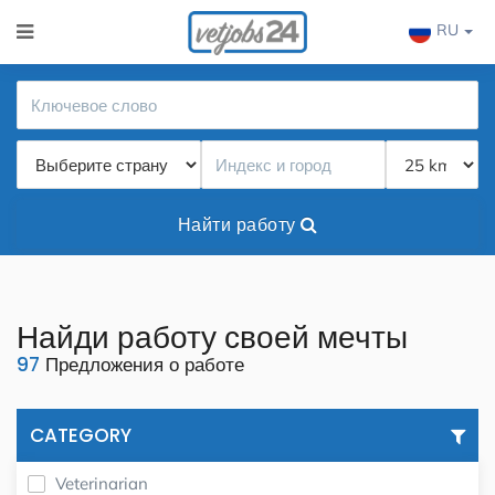
RU
Найти работу
Найди работу своей мечты
97
Предложения о работе
CATEGORY
Veterinarian