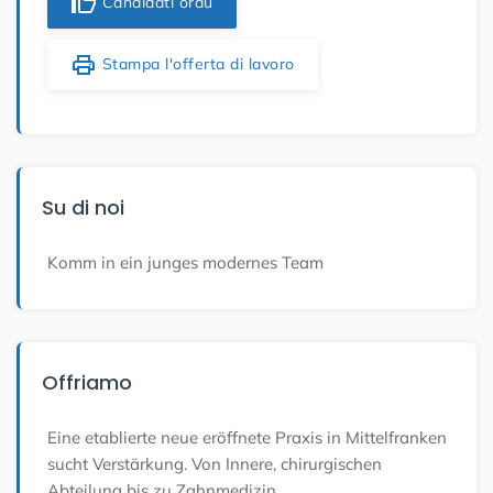
thumb_up
Candidati oraù
print
Stampa l'offerta di lavoro
Su di noi
Komm in ein junges modernes Team
Offriamo
Eine etablierte neue eröffnete Praxis in Mittelfranken
sucht Verstärkung. Von Innere, chirurgischen
Abteilung bis zu Zahnmedizin.