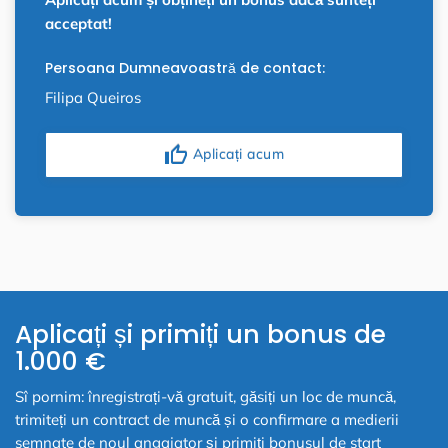
acceptat!
Persoana Dumneavoastră de contact:
Filipa Queiros
thumb_up
Aplicați acum
Aplicați și primiți un bonus de
1.000 €
Sî pornim: înregistrați-vă gratuit, găsiți un loc de muncă,
trimiteți un contract de muncă și o confirmare a medierii
semnate de noul angajator și primiți bonusul de start