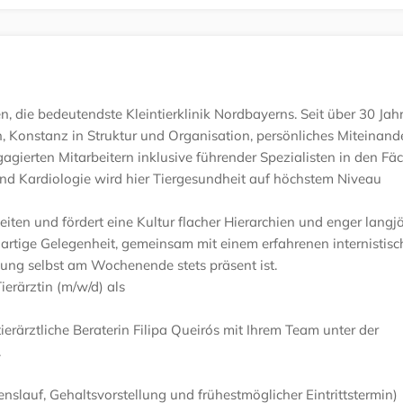
n, die bedeutendste Kleintierklinik Nordbayerns. Seit über 30 Jah
in, Konstanz in Struktur und Organisation, persönliches Miteinand
agierten Mitarbeitern inklusive führender Spezialisten in den Fä
 und Kardiologie wird hier Tiergesundheit auf höchstem Niveau
iten und fördert eine Kultur flacher Hierarchien und enger langj
gartige Gelegenheit, gemeinsam mit einem erfahrenen internistis
eitung selbst am Wochenende stets präsent ist.
erärztin (m/w/d) als
erärztliche Beraterin Filipa Queirós mit Ihrem Team unter der
.
slauf, Gehaltsvorstellung und frühestmöglicher Eintrittstermin)