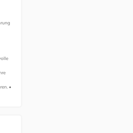
hrung
volle
hre
ren.
•