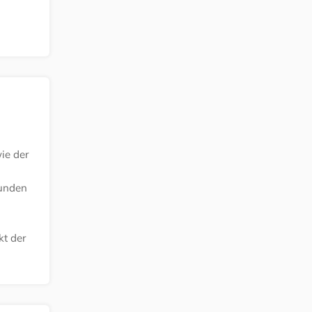
ie der
tunden
kt der