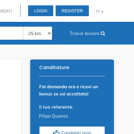
LOGIN
REGISTER
DIDATI
IT
Trova lavoro
Canditature
Fai domanda ora e ricevi un
bonus se sei accettato!
Il tuo referente:
Filipa Queiros
thumb_up
Candidati oraù