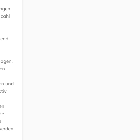
ingen
lzahl
send
Bogen,
en.
len und
tiv
gen
de
e
 werden