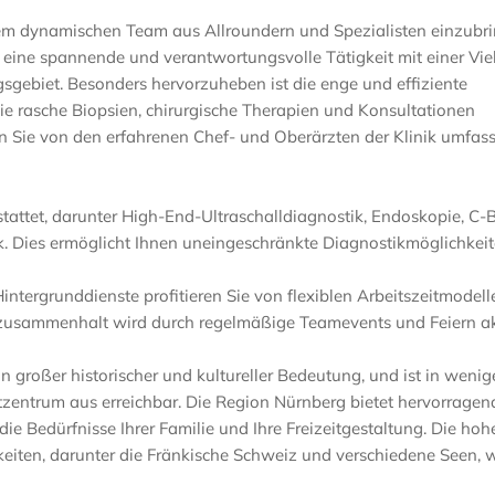
inem dynamischen Team aus Allroundern und Spezialisten einzubr
 eine spannende und verantwortungsvolle Tätigkeit mit einer Vie
sgebiet. Besonders hervorzuheben ist die enge und effiziente
ie rasche Biopsien, chirurgische Therapien und Konsultationen
en Sie von den erfahrenen Chef- und Oberärzten der Klinik umfas
stattet, darunter High-End-Ultraschalldiagnostik, Endoskopie, C-
. Dies ermöglicht Ihnen uneingeschränkte Diagnostikmöglichkeit
ntergrunddienste profitieren Sie von flexiblen Arbeitszeitmodel
zusammenhalt wird durch regelmäßige Teamevents und Feiern ak
n großer historischer und kultureller Bedeutung, und ist in weni
tzentrum aus erreichbar. Die Region Nürnberg bietet hervorragen
die Bedürfnisse Ihrer Familie und Ihre Freizeitgestaltung. Die hoh
hkeiten, darunter die Fränkische Schweiz und verschiedene Seen,