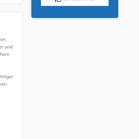
ren
er und
chern
ähriger
chen