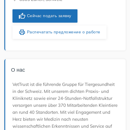
thumb_up
Сейчас подать заявку
print
Распечатать предложение о работе
О нас
VetTrust ist die führende Gruppe für Tiergesundheit
in der Schweiz. Mit unserem dichten Praxis- und
Kliniknetz sowie einer 24-Stunden-Notfallstruktur
versorgen unsere über 370 Mitarbeitenden Kleintiere
an rund 40 Standorten. Mit viel Engagement und
Herz bieten wir Medizin nach neusten
wissenschaftlichen Erkenntnissen und Service auf