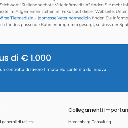
Stichwort "Stellenangebote Veterinärmedizin" finden Sie mehr In
erärzte im Allgemeinen stehen im Fokus auf dieser Webseite. Unte
örse Tiermedizin - Jobmesse Veterinärmedizin
finden Sie Inform
 auch für das passende Rahmenprogramm gesorgt, so dass der Spa
us di € 1.000
ia un contratto di lavoro firmato ela conferma dal nuovo
e
Collegamenti importan
 generali di utilizzo
Hardenberg Consulting